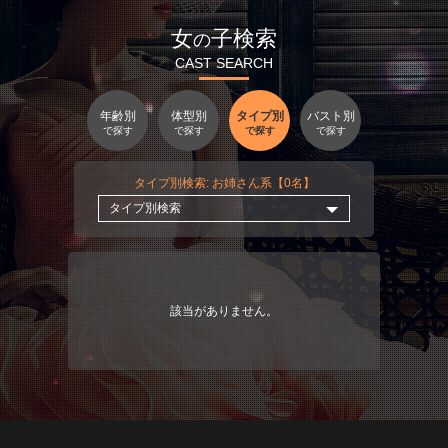
女
子検索
の
CAST SEARCH
年齢別
体型別
タイプ別
バスト別
で探す
で探す
で探す
で探す
タイプ別検索: お姉さん系【0名】
該当がありません。